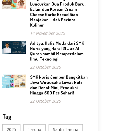
Luncurkan Dua Produk Baru:
Eclair dan Korean Cream
Cheese Garlic Bread Siap
Manjakan Lidah Pecinta
Kuliner
14 November 2025
Aditya, Hafiz Muda dari SMK
Nuris yang Hafal 21 Juz Al
Quran sambil Memperdalam
Ilmu Teknologi
22 October 2025
SMK Nuris Jember Bangkitkan
Jiwa Wirausaha Lewat Roti
dan Donat Mini, Produksi
Hingga 500 Pcs Sehari!
22 October 2025
Tag
2025
Taruna
Santri Taruna