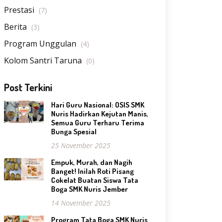
Prestasi
(7)
Berita
(3)
Program Unggulan
(4)
Kolom Santri Taruna
(0)
Post Terkini
Hari Guru Nasional: OSIS SMK
Nuris Hadirkan Kejutan Manis,
Semua Guru Terharu Terima
Bunga Spesial
25 November 2025
Empuk, Murah, dan Nagih
Banget! Inilah Roti Pisang
Cokelat Buatan Siswa Tata
Boga SMK Nuris Jember
14 November 2025
Program Tata Boga SMK Nuris