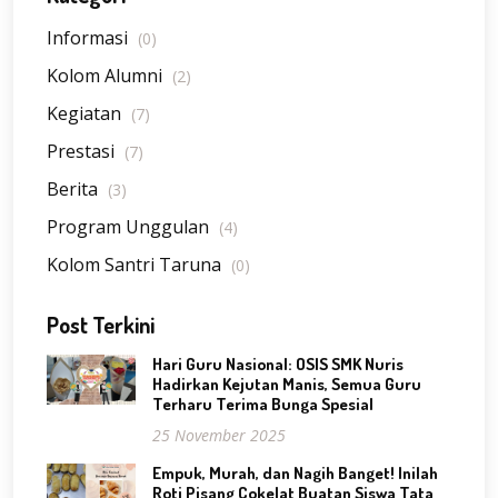
Informasi
(0)
Kolom Alumni
(2)
Kegiatan
(7)
Prestasi
(7)
Berita
(3)
Program Unggulan
(4)
Kolom Santri Taruna
(0)
Post Terkini
Hari Guru Nasional: OSIS SMK Nuris
Hadirkan Kejutan Manis, Semua Guru
Terharu Terima Bunga Spesial
25 November 2025
Empuk, Murah, dan Nagih Banget! Inilah
Roti Pisang Cokelat Buatan Siswa Tata