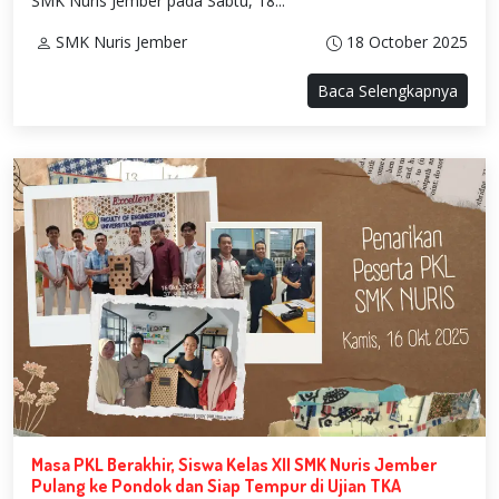
SMK Nuris Jember pada Sabtu, 18...
SMK Nuris Jember
18 October 2025
Baca Selengkapnya
Masa PKL Berakhir, Siswa Kelas XII SMK Nuris Jember
Pulang ke Pondok dan Siap Tempur di Ujian TKA